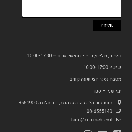
ראשון, שלישי, רביעי, חמישי, שבת – 10:00-17:30
שישי- 10:00-17:00
מטבח נסגר חצי שעה קודם
ימי שני – סגור
חוות קורנמל, מ.א. רמת הנגב, ד.נ. חלוצה 8551900
08-6555140
farm@kornmehl.co.il