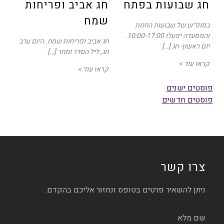
חג שבועות בפתח
חג אביב ופריחות
שמח
בסופ״ש של שבועות החנות
והמסעדה יפעלו 10:00-17:00.
חג אביב ופריחות שמח. היום ערב
יום ראשון- חג […]
חג, ליל הסדר ומחר […]
קראו עוד >
קראו עוד >
ניווט
פוסטים ישנים
פוסטים חדשים
צרו קשר
ניתן להשאיר פרטים בטופס ונחזור אליכם בהקדם.
שם מלא