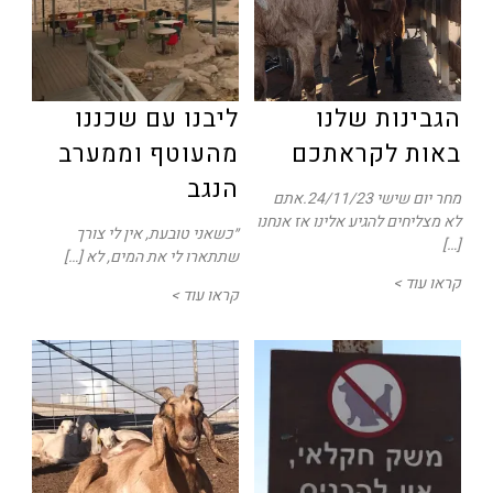
הגבינות שלנו
ליבנו עם שכננו
באות לקראתכם
מהעוטף וממערב
הנגב
מחר יום שישי 24/11/23.אתם
לא מצליחים להגיע אלינו אז אנחנו
״כשאני טובעת, אין לי צורך
[…]
שתתארו לי את המים, לא […]
קראו עוד >
קראו עוד >