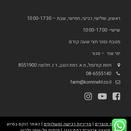
ראשון, שלישי, רביעי, חמישי, שבת – 10:00-17:30
שישי- 10:00-17:00
מטבח נסגר חצי שעה קודם
ימי שני – סגור
חוות קורנמל, מ.א. רמת הנגב, ד.נ. חלוצה 8551900
08-6555140
farm@kornmehl.co.il
מדיניות מוצרים
|
מדיניות רכישה ומשלוחים
| האתר הוקם בסיוע
מועצה איזורית רמת הנגב
| פיתוח
טל-שחר גלבוע