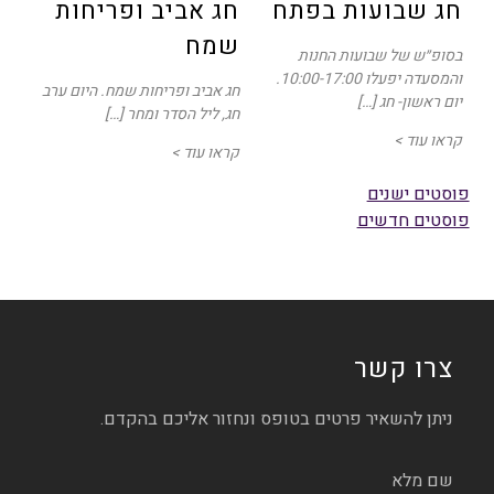
חג שבועות בפתח
חג אביב ופריחות
שמח
בסופ״ש של שבועות החנות
והמסעדה יפעלו 10:00-17:00.
חג אביב ופריחות שמח. היום ערב
יום ראשון- חג […]
חג, ליל הסדר ומחר […]
קראו עוד >
קראו עוד >
ניווט
פוסטים ישנים
פוסטים חדשים
צרו קשר
ניתן להשאיר פרטים בטופס ונחזור אליכם בהקדם.
שם מלא