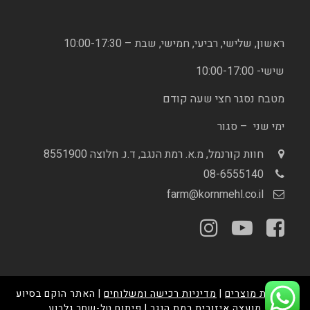
ראשון, שלישי, רביעי, חמישי, שבת – 10:00-17:30
שישי- 10:00-17:00
מטבח נסגר חצי שעה קודם
ימי שני – סגור
חוות קורנמל, מ.א. רמת הנגב, ד.נ. חלוצה 8551900
08-6555140
farm@kornmehl.co.il
מדיניות מוצרים
|
מדיניות רכישה ומשלוחים
| האתר הוקם בסיוע
מועצה איזורית רמת הנגב
| פיתוח
טל-שחר גלבוע