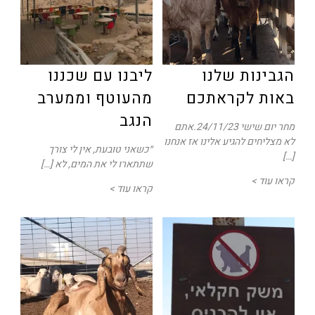
הגבינות שלנו
ליבנו עם שכננו
באות לקראתכם
מהעוטף וממערב
הנגב
מחר יום שישי 24/11/23.אתם
לא מצליחים להגיע אלינו אז אנחנו
״כשאני טובעת, אין לי צורך
[…]
שתתארו לי את המים, לא […]
קראו עוד >
קראו עוד >