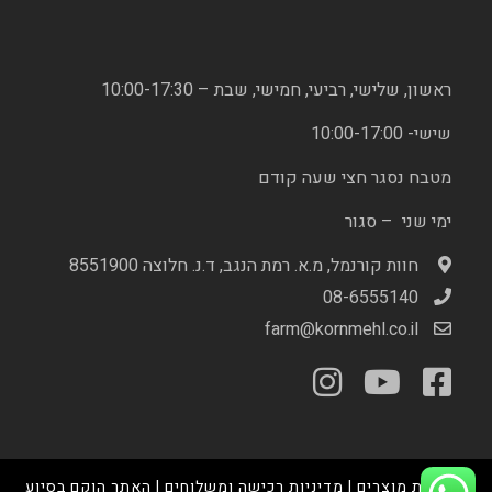
ראשון, שלישי, רביעי, חמישי, שבת – 10:00-17:30
שישי- 10:00-17:00
מטבח נסגר חצי שעה קודם
ימי שני – סגור
חוות קורנמל, מ.א. רמת הנגב, ד.נ. חלוצה 8551900
08-6555140
farm@kornmehl.co.il
מדיניות מוצרים
|
מדיניות רכישה ומשלוחים
| האתר הוקם בסיוע