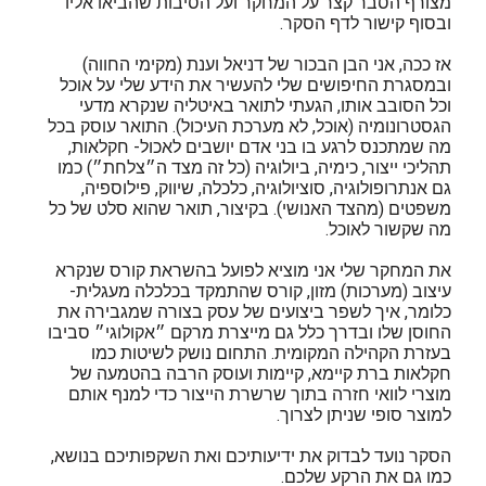
מצורף הסבר קצר על המחקר ועל הסיבות שהביאו אליו
ובסוף קישור לדף הסקר.
אז ככה, אני הבן הבכור של דניאל וענת (מקימי החווה)
ובמסגרת החיפושים שלי להעשיר את הידע שלי על אוכל
וכל הסובב אותו, הגעתי לתואר באיטליה שנקרא מדעי
הגסטרונומיה (אוכל, לא מערכת העיכול). התואר עוסק בכל
מה שמתכנס לרגע בו בני אדם יושבים לאכול- חקלאות,
תהליכי ייצור, כימיה, ביולוגיה (כל זה מצד ה״צלחת״) כמו
גם אנתרופולוגיה, סוציולוגיה, כלכלה, שיווק, פילוספיה,
משפטים (מהצד האנושי). בקיצור, תואר שהוא סלט של כל
מה שקשור לאוכל.
את המחקר שלי אני מוציא לפועל בהשראת קורס שנקרא
עיצוב (מערכות) מזון, קורס שהתמקד בכלכלה מעגלית-
כלומר, איך לשפר ביצועים של עסק בצורה שמגבירה את
החוסן שלו ובדרך כלל גם מייצרת מרקם ״אקולוגי״ סביבו
בעזרת הקהילה המקומית. התחום נושק לשיטות כמו
חקלאות ברת קיימא, קיימות ועוסק הרבה בהטמעה של
מוצרי לוואי חזרה בתוך שרשרת הייצור כדי למנף אותם
למוצר סופי שניתן לצרוך.
הסקר נועד לבדוק את ידיעותיכם ואת השקפותיכם בנושא,
כמו גם את הרקע שלכם.